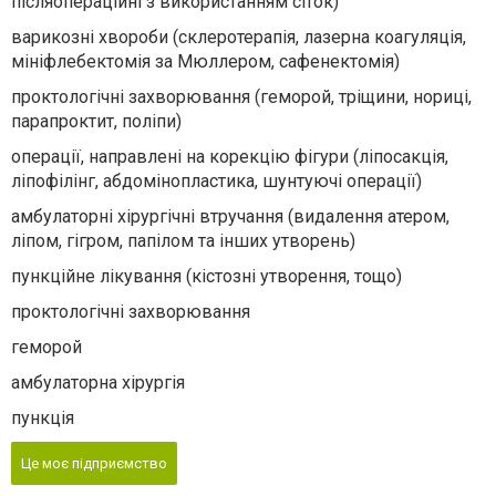
післяопераційні з використанням сіток)
варикозні хвороби (склеротерапія, лазерна коагуляція,
мініфлебектомія за Мюллером, сафенектомія)
проктологічні захворювання (геморой, тріщини, нориці,
парапроктит, поліпи)
операції, направлені на корекцію фігури (ліпосакція,
ліпофілінг, абдомінопластика, шунтуючі операції)
амбулаторні хірургічні втручання (видалення атером,
ліпом, гігром, папілом та інших утворень)
пункційне лікування (кістозні утворення, тощо)
проктологічні захворювання
геморой
амбулаторна хірургія
пункція
Це моє підприємство