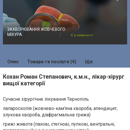
ЗАХВОРЮВАННЯ ЖОВЧЕВОГО
МІХУРА
Є в наявності
Опис
Товари та послуги (4)
Ще
Кохан Роман Степанович, к.м.н., лікар-хірург
вищої категорії
Сучасне хірургічне лікування Тернопіль
лапароскопія (жовчево-кам'яна хвороба, апендицит,
злукова хвороба, діафрагмальна грижа)
грижі живота (пахові, стегнові, пупкові, вентральні,