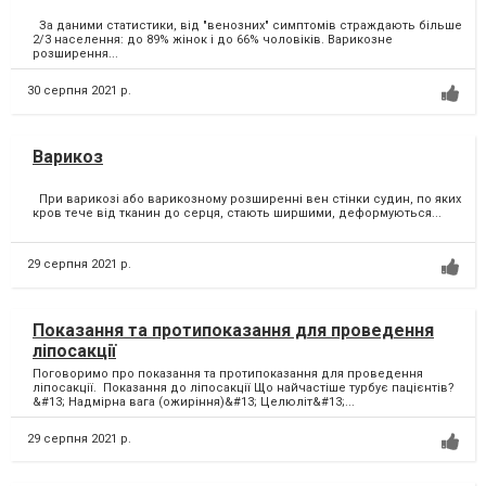
За даними статистики, від "венозних" симптомів страждають більше
2/3 населення: до 89% жінок і до 66% чоловіків. Варикозне
розширення...
30 серпня 2021 р.
Варикоз
При варикозі або варикозному розширенні вен стінки судин, по яких
кров тече від тканин до серця, стають ширшими, деформуються...
29 серпня 2021 р.
Показання та протипоказання для проведення
ліпосакції
Поговоримо про показання та протипоказання для проведення
ліпосакції. Показання до ліпосакції Що найчастіше турбує пацієнтів?
&#13; Надмірна вага (ожиріння)&#13; Целюліт&#13;...
29 серпня 2021 р.