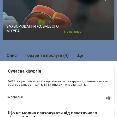
ЗАХВОРЮВАННЯ ЖОВЧЕВОГО
МІХУРА
Є в наявності
Опис
Товари та послуги (4)
Ще
Сучасна хірургія
&#13; У сучасній хірургії існує кілька типів втручань, і кожне з них має
свої особливості. &#13; &#13; Відкриті операції &#13;...
25 березня
Що не можна приховувати від пластичного