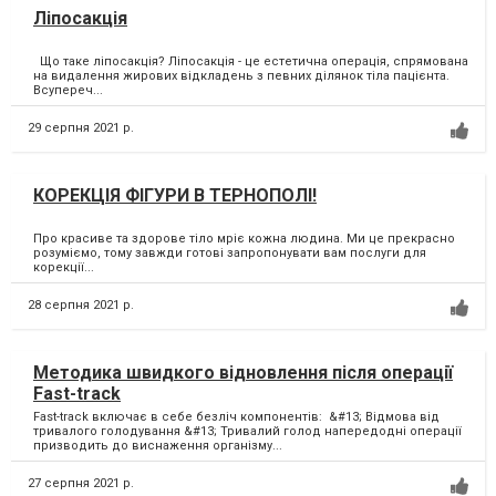
Ліпосакція
Що таке ліпосакція? Ліпосакція - це естетична операція, спрямована
на видалення жирових відкладень з певних ділянок тіла пацієнта.
Всупереч...
29 серпня 2021 р.
КОРЕКЦІЯ ФІГУРИ В ТЕРНОПОЛІ!
Про красиве та здорове тіло мріє кожна людина. Ми це прекрасно
розуміємо, тому завжди готові запропонувати вам послуги для
корекції...
28 серпня 2021 р.
Методика швидкого відновлення після операції
Fast-track
Fast-track включає в себе безліч компонентів: &#13; Відмова від
тривалого голодування &#13; Тривалий голод напередодні операції
призводить до виснаження організму...
27 серпня 2021 р.