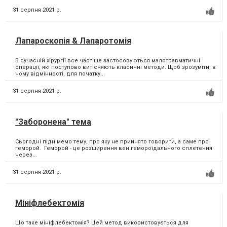
31 серпня 2021 р.
Лапароскопія & Лапаротомія
В сучасній хірургії все частіше застосовуються малотравматичні
операції, які поступово витісняють класичні методи. Щоб зрозуміти, в
чому відмінності, для початку...
31 серпня 2021 р.
"Заборонена" тема
Сьогодні піднімемо тему, про яку не прийнято говорити, а саме про
геморой. Геморой - це розширення вен гемороїдального сплетення
через...
31 серпня 2021 р.
Мініфлебектомія
Що таке мініфлебектомія? Цей метод використовується для