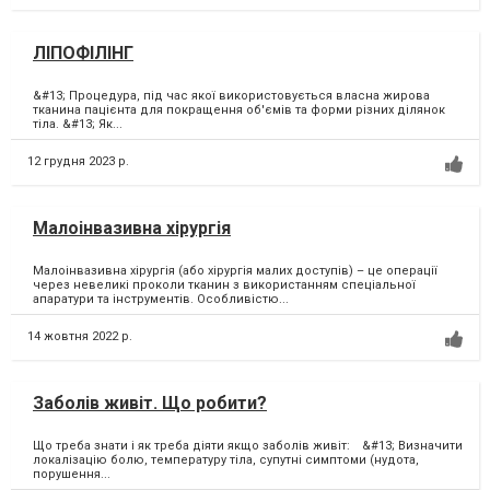
ЛІПОФІЛІНГ
&#13; Процедура, під час якої використовується власна жирова
тканина пацієнта для покращення об'ємів та форми різних ділянок
тіла. &#13; Як...
12 грудня 2023 р.
Малоінвазивна хірургія
Малоінвазивна хірургія (або хірургія малих доступів) – це операції
через невеликі проколи тканин з використанням спеціальної
апаратури та інструментів. Особливістю...
14 жовтня 2022 р.
Заболів живіт. Що робити?
Що треба знати і як треба діяти якщо заболів живіт:⠀ &#13; Визначити
локалізацію болю, температуру тіла, супутні симптоми (нудота,
порушення...