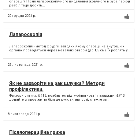
операції? Після лапароскопічного видалення жовчного міхура період
реабілітації досить...
20 грудня 2021 р.
Лапароскопія
Лапароскопія - метод хірургії, завдяки якому операції на внутрішніх
органах проводяться через невеликі отвори (до 1,5 см). Їх роблять у...
29 листопада 2021 р.
Як не захворіти на рак шлунка? Методи
профілактики.
Фактори ризику: &#13; позбавтес від куріння - раз і назавжди, &#13;
додайте в своє життя більше руху, активності, стежте за...
8 листопада 2021 р.
Післяопераційна грижа