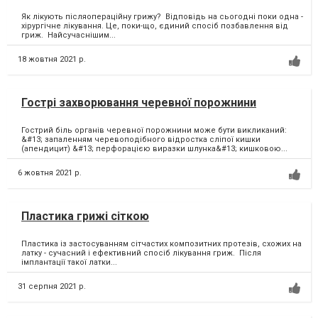
Як лікують післяопераційну грижу? Відповідь на сьогодні поки одна -
хірургічне лікування. Це, поки-що, єдиний спосіб позбавлення від
гриж. Найсучаснішим...
18 жовтня 2021 р.
Гострі захворювання черевної порожнини
Гострий біль органів черевної порожнини може бути викликаний:
&#13; запаленням черевоподібного відростка сліпої кишки
(апендицит) &#13; перфорацією виразки шлунка&#13; кишковою...
6 жовтня 2021 р.
Пластика грижі сіткою
Пластика із застосуванням сітчастих композитних протезів, схожих на
латку - сучасний і ефективний спосіб лікування гриж. Після
імплантації такої латки...
31 серпня 2021 р.