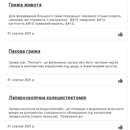
Грижа живота
Для формування більшості гриж передньої черевної стінки існують
чинники, які сприяють її утворенню: &#13; ожиріння, &#13;
вагітність,&#13; тривалий кашель, &#13;...
31 серпня 2021 р.
Пахова грижа
Грижа (лат. "Hernia") - це випинання органу або його частини через
отвори в анатомічних утвореннях під шкіру, в міжм'язовий простір...
31 серпня 2021 р.
Лапароскопічна холецистектомія
Лапароскопічна холецистектомія - це операція з видалення жовчного
міхура за допомогою спеціального обладнання під контролем
лапароскопа (через проколи). Показання до...
31 серпня 2021 р.