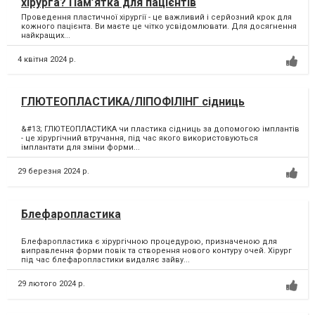
хірурга? Пам’ятка для пацієнтів
Проведення пластичної хірургії - це важливий і серйозний крок для
кожного пацієнта. Ви маєте це чітко усвідомлювати. Для досягнення
найкращих...
4 квітня 2024 р.
ГЛЮТЕОПЛАСТИКА/ЛІПОФІЛІНГ сідниць
&#13; ГЛЮТЕОПЛАСТИКА чи пластика сідниць за допомогою імплантів
- це хірургічний втручання, під час якого використовуються
імплантати для зміни форми...
29 березня 2024 р.
Блефаропластика
Блефаропластика є хірургічною процедурою, призначеною для
виправлення форми повік та створення нового контуру очей. Хірург
під час блефаропластики видаляє зайву...
29 лютого 2024 р.