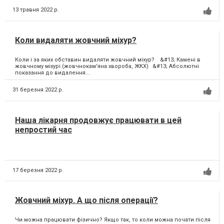
13 травня 2022 р.
Коли видаляти жовчний міхур?
Коли і за яких обставин видаляти жовчний міхур?⠀ &#13; Камені в
жовчному міхурі (жовчнокам'яна хвороба, ЖКХ)⠀&#13; Абсолютні
показання до видалення...
31 березня 2022 р.
Наша лікарня продовжує працювати в цей
непростий час
17 березня 2022 р.
Жовчний міхур. А що після операції?
Чи можна працювати фізично? Якщо так, то коли можна почати після