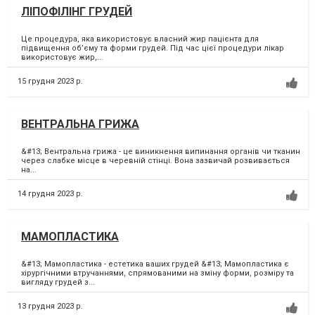
ЛІПОФІЛІНГ ГРУДЕЙ
Це процедура, яка використовує власний жир пацієнта для
підвищення об’єму та форми грудей. Під час цієї процедури лікар
використовує жир,...
15 грудня 2023 р.
ВЕНТРАЛЬНА ГРИЖА
&#13; Вентральна грижа - це виникнення випинання органів чи тканин
через слабке місце в черевній стінці. Вона зазвичай розвивається
на...
14 грудня 2023 р.
МАМОПЛАСТИКА
&#13; Мамопластика - естетика ваших грудей &#13; Мамопластика є
хірургічними втручаннями, спрямованими на зміну форми, розміру та
вигляду грудей з...
13 грудня 2023 р.