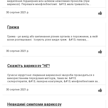
видалення підшкірних вен шляхом невеликих проколів (при
варикозі). Переваги мініфлебектомії: &#13; мала тривалість...
30 серпня 2021 р.
Грижа
Грижа - це вихід або випинання різних органів з порожнини, в якій
вони розташовані. Існують різні види гриж: &#13; пахова,...
30 серпня 2021 р.
Скажіть варикозу "НІ"!
Сучасні хірургічне лікування варикозної хвороби проводиться з
використанням передових методів, таких як: &#13;
склеротерапія, &#13; лазерна коагуляція, &#13; мініфлебектомія за...
30 серпня 2021 р.
Невидимі симпоми варикозу