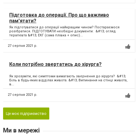
Підготовка до операції. Про що важливо
пам'ятати?
Як підготуватися до операції найкращим чином? Постараємося
розібратися. ПІДГОТУВАТИ необхідні документи: &#13; огляд
терапевта &#13; ЕКГ (сама плівка + опис)...
27 серпня 2021 р.
Коли потрібно звертатись до хірурга?
Як зрозуміти, які симптоми вимагають звернення до хірурга? &#13;
Біль в будь-яких відділах живота. &#13; Випинання на стінці живота,
в...
27 серпня 2021 р.
Це моє підприємство
Ми в мережі