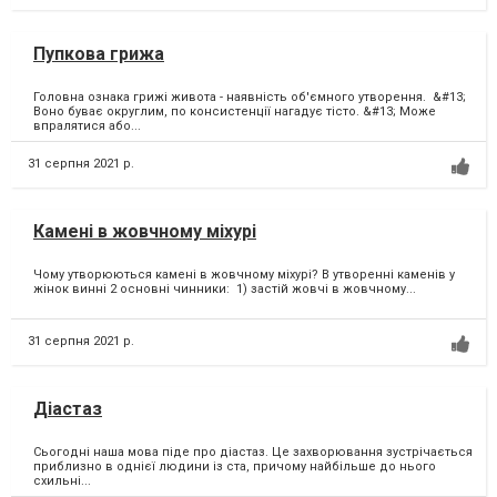
Пупкова грижа
Головна ознака грижі живота - наявність об'ємного утворення. &#13;
Воно буває округлим, по консистенції нагадує тісто. &#13; Може
впралятися або...
31 серпня 2021 р.
Камені в жовчному міхурі
Чому утворюються камені в жовчному міхурі? В утворенні каменів у
жінок винні 2 основні чинники: 1) застій жовчі в жовчному...
31 серпня 2021 р.
Діастаз
Сьогодні наша мова піде про діастаз. Це захворювання зустрічається
приблизно в однієї людини із ста, причому найбільше до нього
схильні...